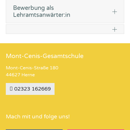
Bewerbung als
Lehramtsanwärter:in
Mont-Cenis-Gesamtschule
Mont-Cenis-Straße 180
44627 Herne
02323 162669
Mach mit und folge uns!