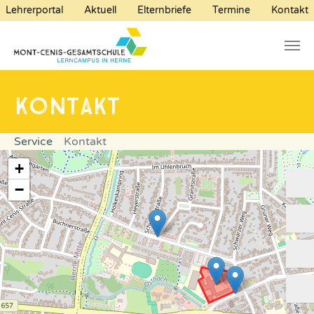
(
Lehrerportal
Aktuell
Elternbriefe
Termine
Kontakt
Zum Hauptinhalt springen
Sie sind hier:
Service
Kontakt
+
−