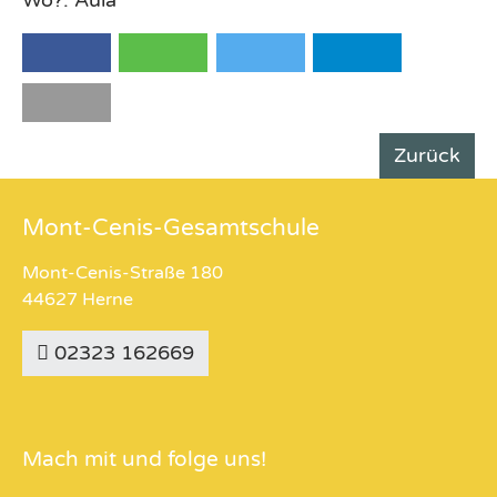
Zurück
Mont-Cenis-Gesamtschule
Mont-Cenis-Straße 180
44627 Herne
02323 162669
Mach mit und folge uns!