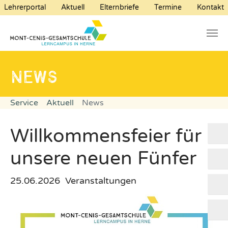
Lehrerportal
Aktuell
Elternbriefe
Termine
Kontakt
Zum Hauptinhalt springen
Sie sind hier:
Service
Aktuell
News
Willkommensfeier für
unsere neuen Fünfer
25.06.2026
Veranstaltungen